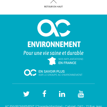
AC ENVIRONNEMENT (Charente-Maritime) - Cabinet -SAS - 13 Rue Jean